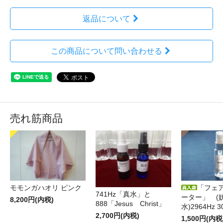
返品について
この商品について問い合わせる
売れ筋商品
モモンガハオリ ピンク
「フェ
741Hz「真水」と
ーター」 (
8,200円(内税)
888「Jesus Christ」
水)2964Hz 3
2,700円(内税)
1,500円(内税