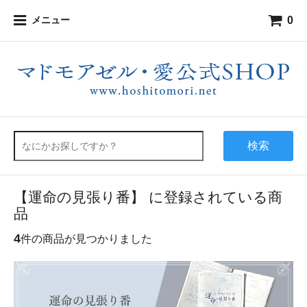
0
メニュー
検索
【運命の見張り番】 に登録されている商
品
4
件の商品が見つかりました