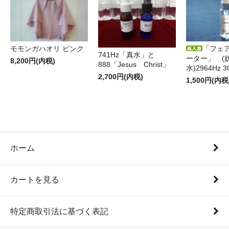
モモンガハオリ ピンク
「フェ
741Hz「真水」と
ーター」 (
8,200円(内税)
888「Jesus Christ」
水)2964Hz 3
2,700円(内税)
1,500円(内税
ホーム
カートを見る
特定商取引法に基づく表記